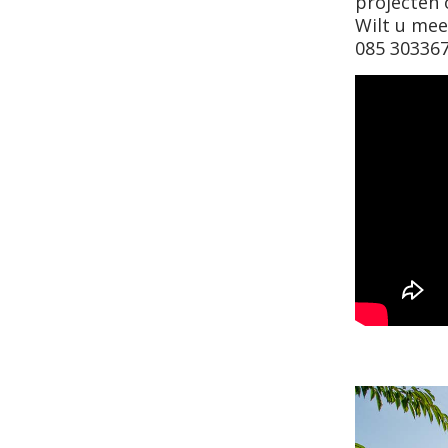
projecten 
Wilt u me
085 30336