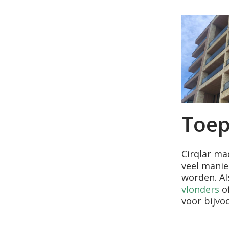
Toep
Cirqlar ma
veel mani
worden. A
vlonders
o
voor bijvo