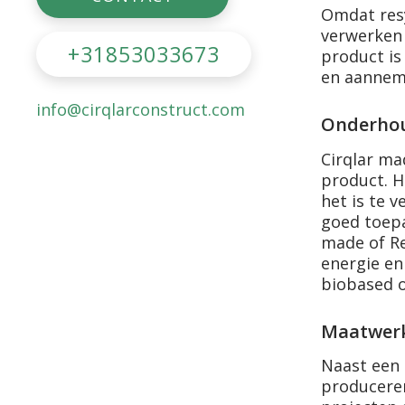
Omdat resy
verwerken
Kleuren
+31853033673
product is
en aannem
info@cirqlarconstruct.com
Onderhou
Cirqlar ma
product. H
het is te v
goed toepa
made of R
energie en
biobased o
Maatwer
Naast een 
produceren