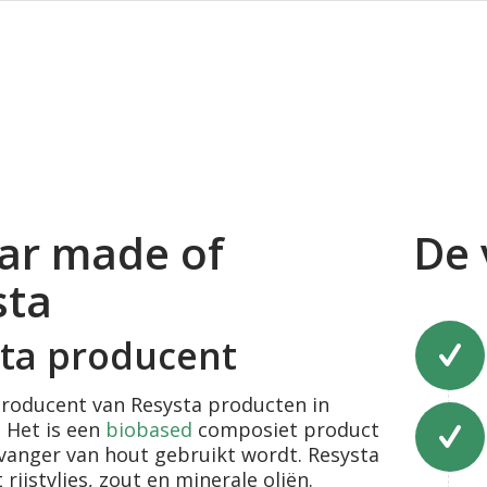
lar made of
De 
sta
ta producent
 producent van Resysta producten in
 Het is een
biobased
composiet product
rvanger van hout gebruikt wordt. Resysta
 rijstvlies, zout en minerale oliën.