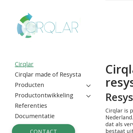
Cirqlar
Cirq
Cirqlar made of Resysta
resy
Producten
Resys
Productontwikkeling
Gevelbekleding
Referenties
Biobased bouwen
Terrasdelen
Cirqlar is
Documentatie
Nederland.
Circulair bouwen
Tuin en openbare
dat als ve
ruimtes
bestaat uit
CONTACT