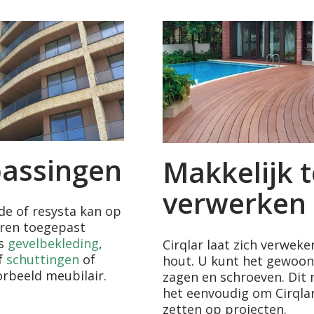
assingen
Makkelijk t
verwerken
de of resysta kan op
eren toegepast
ls
gevelbekleding
,
Cirqlar laat zich verweke
f
schuttingen
of
hout. U kunt het gewoon
orbeeld meubilair.
zagen en schroeven. Dit
het eenvoudig om Cirqlar
zetten op projecten.