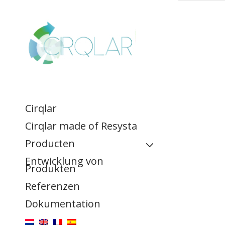
Cirqlar
Cirqlar made of Resysta
Producten
Entwicklung von
Fassadeverkleidung
Produkten
Referenzen
Terrassendielen
Dokumentation
Zaun und öffentliche
Räume