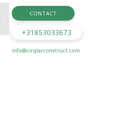
Cirqlar Farben
CONTACT
Project: Park
Heerengoed
+31853033673
info@cirqlarconstruct.com